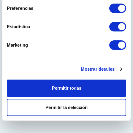
Preferencias
Have you forgotten your password?
Estadística
Don't have an account yet?
Marketing
Sign up!
ProElite is an online tool to design and quote Marine Elite
Mostrar detalles
entrance panels in an easy and intuitive way
Permitir todas
REGISTER
Permitir la selección