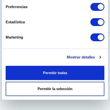
Preferencias
Have you forgotten your password?
Estadística
Don't have an account yet?
Marketing
Sign up!
ProElite is an online tool to design and quote Marine Elite
Mostrar detalles
entrance panels in an easy and intuitive way
Permitir todas
REGISTER
Permitir la selección