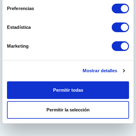
Preferencias
Have you forgotten your password?
Estadística
Don't have an account yet?
Marketing
Sign up!
ProElite is an online tool to design and quote Marine Elite
Mostrar detalles
entrance panels in an easy and intuitive way
Permitir todas
REGISTER
Permitir la selección